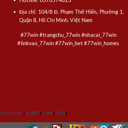
Hotline: 0376574623
Địa chỉ: 104/8 Đ. Phạm Thế Hiển, Phường 1,
Quận 8, Hồ Chí Minh, Việt Nam
#77win #trangchu_77win #nhacai_77win
#linkvao_77win #77win_bet #77win_homes
king1.black/
|
HUBET
|
u 888
|
Tg88
|