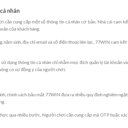
 cá nhân
i cần cung cấp một số thông tin cá nhân cơ bản. Nhà cái cam kết
hoản của khách hàng.
g năm sinh, địa chỉ email và số điện thoại liên lạc. 77WIN cam kế
sử dụng thông tin cá nhân chỉ nhằm mục đích quản lý tài khoản v
hông có sự đồng ý của người chơi.
ính, chính sách bảo mật 77WIN đưa ra nhiều quy định nghiêm ngặt.
ng.
 thực qua nhiều bước. Người chơi cần cung cấp mã OTP hoặc xác 