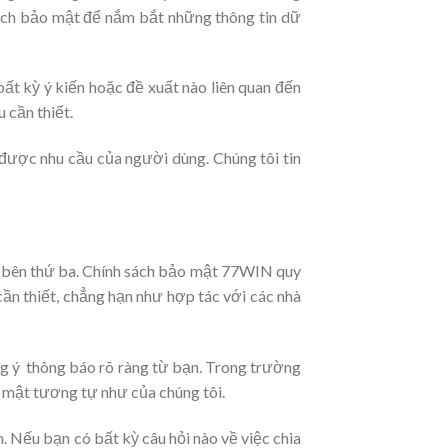
sách bảo mật để nắm bắt những thông tin dữ
ất kỳ ý kiến hoặc đề xuất nào liên quan đến
 cần thiết.
được nhu cầu của người dùng. Chúng tôi tin
ới bên thứ ba. Chính sách bảo mật 77WIN quy
cần thiết, chẳng hạn như hợp tác với các nhà
ng ý thông báo rõ ràng từ bạn. Trong trường
o mật tương tự như của chúng tôi.
. Nếu bạn có bất kỳ câu hỏi nào về việc chia