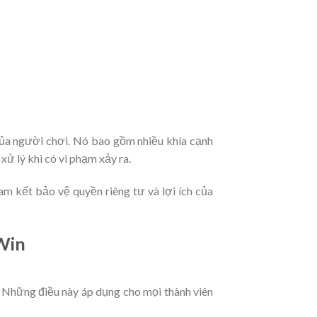
của người chơi. Nó bao gồm nhiều khía cạnh
xử lý khi có vi phạm xảy ra.
am kết bảo vệ quyền riêng tư và lợi ích của
Win
 Những điều này áp dụng cho mọi thành viên