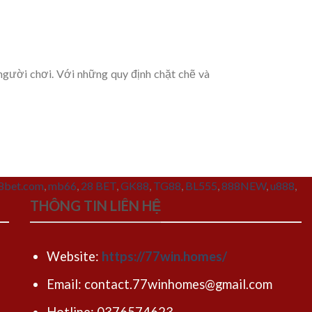
người chơi. Với những quy định chặt chẽ và
8bet.com
,
mb66
,
28 BET
,
GK88
,
TG88
,
BL555
,
888NEW
,
u888
,
THÔNG TIN LIÊN HỆ
Website:
https://77win.homes/
Email:
contact.77winhomes@gmail.com