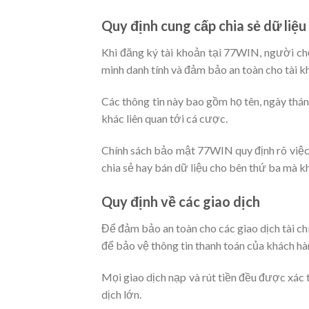
Quy định cung cấp chia sẻ dữ liệu
Khi đăng ký tài khoản tại 77WIN, người chơ
minh danh tính và đảm bảo an toàn cho tài k
Các thông tin này bao gồm họ tên, ngày thán
khác liên quan tới cá cược.
Chính sách bảo mật 77WIN quy định rõ việc 
chia sẻ hay bán dữ liệu cho bên thứ ba mà k
Quy định về các giao dịch
Để đảm bảo an toàn cho các giao dịch tài ch
để bảo vệ thông tin thanh toán của khách hà
Mọi giao dịch nạp và rút tiền đều được xác
dịch lớn.