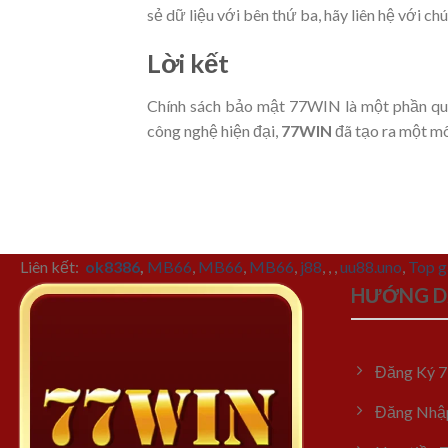
sẻ dữ liệu với bên thứ ba, hãy liên hệ với ch
Lời kết
Chính sách bảo mật 77WIN là một phần quan
công nghệ hiện đại,
77WIN
đã tạo ra một mô
Liên kết:
ok8386
,
MB66
,
MB66
,
MB66
,
j88
, , ,
uu88.uno
,
Top g
HƯỚNG 
Đăng Ký 
Đăng Nhậ