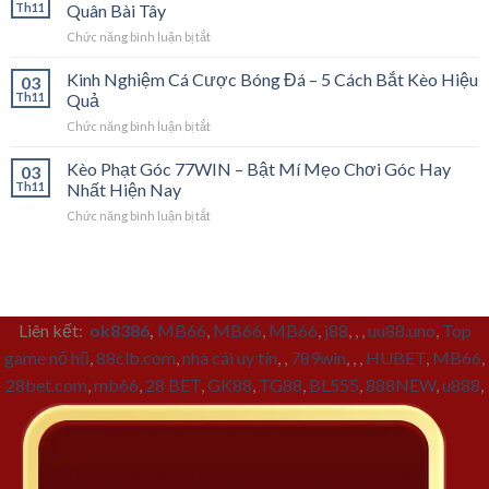
Xì
Trăm
Th11
Quân Bài Tây
Dách
Triệu
ở
Chức năng bình luận bị tắt
77WIN
Mỗi
Game
Dễ
Ngày
Bài
Kinh Nghiệm Cá Cược Bóng Đá – 5 Cách Bắt Kèo Hiệu
Dàng
03
Năm
Phỏm
Bằng
Th11
Quả
2024
Tá
Các
ở
Chức năng bình luận bị tắt
Điểm cần chú ý khi tải game quay hũ 77WIN
Lả
Bí
Kinh
77WIN
Kíp
Nghiệm
Kèo Phạt Góc 77WIN – Bật Mí Mẹo Chơi Góc Hay
–
03
Từ
Cá
Nghệ
Th11
Nhất Hiện Nay
Cao
Khi tải game nổ hũ 77WIN về điện thoại, người chơi cần lưu
Cược
Thuật
Thủ
ở
Chức năng bình luận bị tắt
Bóng
ý một số vấn đề quan trọng để đảm bảo trải nghiệm chơi
Từ
Kèo
Đá
Các
game tốt nhất. Trước tiên, bạn nên kiểm tra dung lượng bộ
Phạt
–
Quân
Góc
5
nhớ của điện thoại để tránh tình trạng đầy bộ nhớ trong quá
Bài
77WIN
Cách
Tây
trình cài đặt.
–
Bắt
Bật
Liên kết:
ok8386
,
MB66
,
MB66
,
MB66
,
j88
, , ,
uu88.uno
,
Top
Kèo
Mí
Hiệu
Thứ hai, hãy đảm bảo kết nối Internet ổn định để quá trình tải
game nổ hũ
,
88clb.com
,
nhà cái uy tín
, ,
789win
, , ,
HUBET
,
MB66
,
Mẹo
Quả
game diễn ra suôn sẻ. Ngoài ra, người chơi cũng nên tải game
28bet.com
,
mb66
,
28 BET
,
GK88
,
TG88
,
BL555
,
888NEW
,
u888
,
Chơi
Góc
từ trang web chính thức của 77WIN để tránh các rủi ro về
Hay
virus hay phần mềm độc hại. Việc bảo vệ thiết bị của bạn là
Nhất
Hiện
vô cùng quan trọng.
Nay