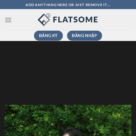
ADD ANYTHING HERE OR JUST REMOVE IT...
ĐĂNG KÝ
ĐĂNG NHẬP