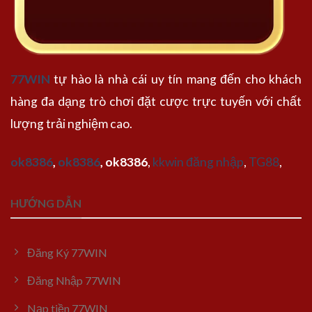
77WIN
tự hào là nhà cái uy tín mang đến cho khách
hàng đa dạng trò chơi đặt cược trực tuyến với chất
lượng trải nghiệm cao.
ok8386
,
ok8386
,
ok8386
,
kkwin đăng nhập
,
TG88
,
HƯỚNG DẪN
Đăng Ký 77WIN
Đăng Nhập 77WIN
Nạp tiền 77WIN