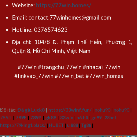
Website:
https://77win.homes/
Email:
contact.77winhomes@gmail.com
Hotline: 0376574623
Địa chỉ: 104/8 Đ. Phạm Thế Hiển, Phường 1,
Quận 8, Hồ Chí Minh, Việt Nam
#77win #trangchu_77win #nhacai_77win
#linkvao_77win #77win_bet #77win_homes
Đối tác:
Đá gà Luck8
|
https://33winf.fun/
|
nohu90
|
nohu90
|
789ff
|
789F
|
789P
|
gk88
|
33win
|
nổ hũ
|
go99
|
28bet
|
https://79king1.black/
|
HUBET
|
u 888
|
Tg88
|