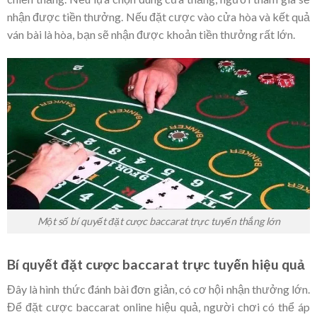
nhận được tiền thưởng. Nếu đặt cược vào cửa hòa và kết quả
ván bài là hòa, bạn sẽ nhận được khoản tiền thưởng rất lớn.
Một số bí quyết đặt cược baccarat trực tuyến thắng lớn
Bí quyết đặt cược baccarat trực tuyến hiệu quả
Đây là hình thức đánh bài đơn giản, có cơ hội nhận thưởng lớn.
Để đặt cược baccarat online hiệu quả, người chơi có thể áp