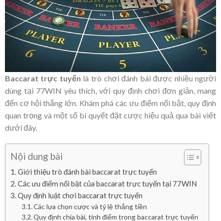
Baccarat trực tuyến
là trò chơi đánh bài được nhiều người
dùng tại 77WIN yêu thích, với quy định chơi đơn giản, mang
đến cơ hội thắng lớn. Khám phá các ưu điểm nổi bật, quy định
quan trọng và một số bí quyết đặt cược hiệu quả qua bài viết
dưới đây.
Nội dung bài
Giới thiệu trò đánh bài baccarat trực tuyến
Các ưu điểm nổi bật của baccarat trực tuyến tại 77WIN
Quy định luật chơi baccarat trực tuyến
Các lựa chọn cược và tỷ lệ thắng tiền
Quy định chia bài, tính điểm trong baccarat trực tuyến