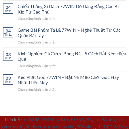
Bao
Chiến Thắng Xì Dách 77WIN Dễ Dàng Bằng Các Bí
04
Lô
Th11
Kíp Từ Cao Thủ
–
ở
Chức năng bình luận bị tắt
Hướng
Chiến
Dẫn
Thắng
Game Bài Phỏm Tá Lả 77WIN – Nghệ Thuật Từ Các
Thu
04
Xì
Trăm
Th11
Quân Bài Tây
Dách
Triệu
ở
Chức năng bình luận bị tắt
77WIN
Mỗi
Game
Dễ
Ngày
Bài
Kinh Nghiệm Cá Cược Bóng Đá – 5 Cách Bắt Kèo Hiệu
Dàng
03
Năm
Phỏm
Bằng
Th11
Quả
2024
Tá
Các
ở
Chức năng bình luận bị tắt
Lả
Bí
Kinh
77WIN
Kíp
Nghiệm
Kèo Phạt Góc 77WIN – Bật Mí Mẹo Chơi Góc Hay
–
03
Từ
Cá
Nghệ
Th11
Nhất Hiện Nay
Cao
Cược
Thuật
Thủ
ở
Chức năng bình luận bị tắt
Bóng
Từ
Kèo
Đá
Các
Phạt
–
Quân
Góc
5
Bài
77WIN
Cách
Tây
–
Bắt
Bật
Liên kết:
ok8386
,
MB66
,
MB66
,
MB66
,
j88
, , ,
uu88.uno
,
Top
Kèo
Mí
Hiệu
game nổ hũ
,
88clb.com
,
nhà cái uy tín
, ,
789win
, , ,
HUBET
,
MB66
,
Mẹo