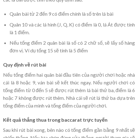
Quân bài từ 2 đến 9 có điểm chính là số trên lá bài
Quân 10 và các lá hình (J, Q, K) có điểm là 0, lá Át được tính
là 1 điểm.
Nếu tổng điểm 2 quân bài là số có 2 chữ số, sẽ lấy số hàng
đơn vị. Ví dụ tổng 15 sẽ tính là 5 điểm
Quy định về rút bài
Nếu tổng điểm hai quân bài đầu tiên của người chơi hoặc nhà
cái là 8 hoặc 9, ván bài sẽ kết thúc ngay. Nếu người chơi có
tổng điểm từ 0 đến 5 sẽ được rút thêm lá bài thứ ba, điểm là 6
hoặc 7 không được rút thêm. Nhà cái sẽ rút lá thứ ba dựa trên
tổng điểm của mình và tổng điểm của người chơi.
Kết quả thắng thua trong baccarat trực tuyến
Sau khi rút bài xong, bên nào có tổng điểm gần bằng 9 nhất sẽ
chiến thắng. Nếu lựa chọn đúng cửa thắng, người tham gia sẽ