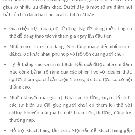
giản và nhiều ưu điểm khác. Dưới đây là một số ưu điểm nổi
bật của trò đánh bài baccarat tại nhà cái này:
Giao diện trực quan, dễ sử dụng: Người dùng mới cũng có
thể dễ dàng thao tác và tham gia ngay lần đầu tiên.
Nhiều mức cược đa dạng: Nền tảng mang đến nhiều mức
đặt cược khác nhau, phù hợp với số vốn của người chơi.
Tỷ lệ thắng cao và minh bạch: Kết quả được nhà cái đảm
bảo công bằng, rõ ràng qua các phiên live với dealer thật,
người tham gia chỉ cần chọn 1 trong 3 của cược, có cơ hội
thắng cao.
Nhiều khuyến mãi giá trị: Nhà các thường xuyên tổ chức
các sự kiện ưu đãi giúp người chơi có thêm lợi thế với
những khuyến mãi giá trị như hoàn tiền, thưởng đăng ký,
thưởng nạp.
Hỗ trợ khách hàng tận tâm: Mọi vấn đề khách hàng gặp