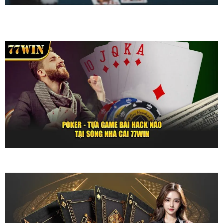
Chiến Thắng Xì Dách 77WIN Dễ Dàng Bằng Các Bí Kíp Từ Cao
Thủ
Poker – Tựa Game Bài Hack Não Tại Sòng Nhà Cái 77WIN