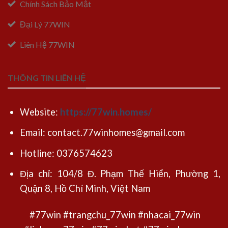
Chính Sách Bảo Mật
Đại Lý 77WIN
Liên Hệ 77WIN
THÔNG TIN LIÊN HỆ
Website:
https://77win.homes/
Email:
contact.77winhomes@gmail.com
Hotline: 0376574623
Địa chỉ: 104/8 Đ. Phạm Thế Hiển, Phường 1,
Quận 8, Hồ Chí Minh, Việt Nam
#77win #trangchu_77win #nhacai_77win