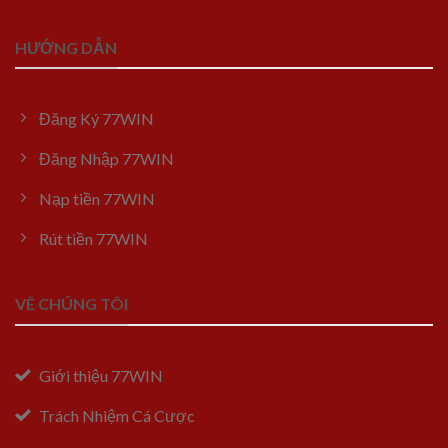
HƯỚNG DẪN
Đăng Ký 77WIN
Đăng Nhập 77WIN
Nạp tiền 77WIN
Rút tiền 77WIN
VÊ CHÚNG TÔI
Giới thiệu 77WIN
Trách Nhiệm Cá Cược