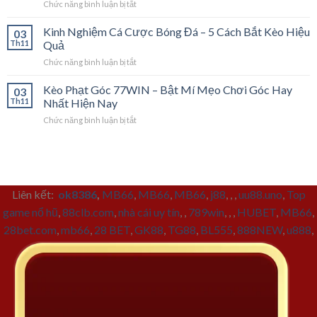
ở
Chức năng bình luận bị tắt
77WIN
Mỗi
Game
Dễ
Ngày
Bài
Kinh Nghiệm Cá Cược Bóng Đá – 5 Cách Bắt Kèo Hiệu
Dàng
03
Năm
Phỏm
Bằng
Th11
Quả
2024
Tá
Các
ở
Chức năng bình luận bị tắt
Lả
Bí
Kinh
77WIN
Kíp
Nghiệm
Kèo Phạt Góc 77WIN – Bật Mí Mẹo Chơi Góc Hay
–
03
Từ
Cá
Nghệ
Th11
Nhất Hiện Nay
Cao
Cược
Thuật
Thủ
ở
Chức năng bình luận bị tắt
Bóng
Từ
Kèo
Đá
Các
Phạt
–
Quân
Góc
5
Bài
77WIN
Cách
Tây
–
Bắt
Bật
Liên kết:
ok8386
,
MB66
,
MB66
,
MB66
,
j88
, , ,
uu88.uno
,
Top
Kèo
Mí
Hiệu
game nổ hũ
,
88clb.com
,
nhà cái uy tín
, ,
789win
, , ,
HUBET
,
MB66
,
Mẹo
Quả
28bet.com
,
mb66
,
28 BET
,
GK88
,
TG88
,
BL555
,
888NEW
,
u888
,
Chơi
Góc
Hay
Nhất
Hiện
Nay