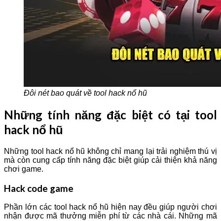
Đôi nét bao quát về tool hack nổ hũ
Những tính năng đặc biệt có tại tool
hack nổ hũ
Những tool hack nổ hũ không chỉ mang lại trải nghiệm thú vị
mà còn cung cấp tính năng đặc biệt giúp cải thiện khả năng
chơi game.
Hack code game
Phần lớn các tool hack nổ hũ hiện nay đều giúp người chơi
nhận được mã thưởng miễn phí từ các nhà cái. Những mã