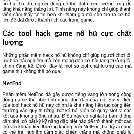
nổ hũ. Từ đó, người dùng có thể đặt cược tương ứng để
tăng khả năng thắng lợi. Tính năng này không chỉ giúp thành
viên cảm thấy tự tin hơn khi tham gia mà còn tạo ra cơ hội
lớn để đạt được thành tích cao trong game.
Các tool hack game nổ hũ cực chất
lượng
Những phần mềm hack nổ hũ không chỉ giúp người chơi tối
ưu hóa trải nghiệm mà còn mang đến cơ hội tăng trưởng tài
chính đáng kể. Dưới đây là một số tool chất lượng cao mà
game thủ không thể bỏ qua.
NetEnd
Phần mềm NetEnd đã gây được tiếng vang lớn trong cộng
đồng game thủ nhờ tính năng độc đáo của nó. Sự vi diệu
của tool hack nổ hũ này chính là khả năng liên tục cộng tiền
thưởng vào quỹ thưởng, bất kể hội viên có quay slot ra các
kết quả không giống nhau. Điều này có nghĩa là bạn không
cần phải có bất kỳ kỹ năng đặc biệt nào để trở thành một cao
thủ với khoản tiền thưởng khủng. Với NetEnd, bất kỳ ai cũng
có thể trải nghiệm cảm giác chiến thắng mà không phải lo