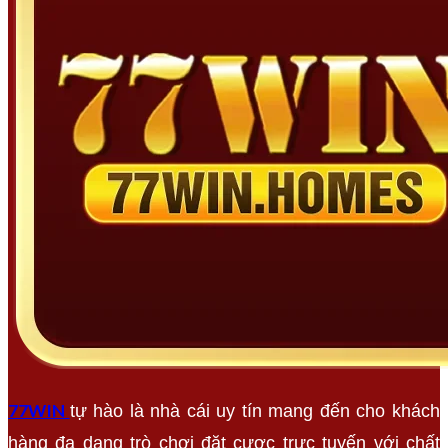
Nay
77WIN
tự hào là nhà cái uy tín mang đến cho khách
hàng đa dạng trò chơi đặt cược trực tuyến với chất