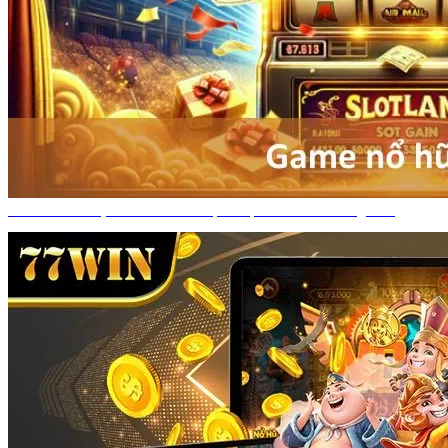
Game nổ hũ uy tín​ đến từ nhà phân phối 77WIN hàng đầu