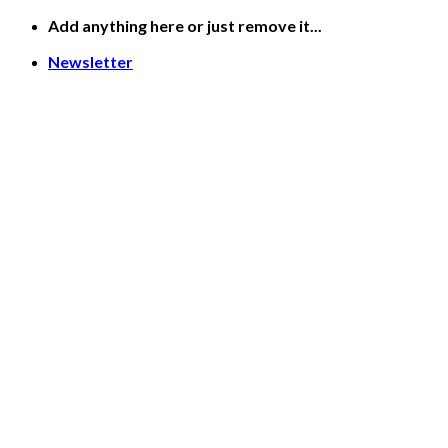
Add anything here or just remove it...
Newsletter