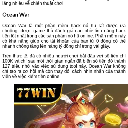
lắng nhiều về chiến thuật chơi.
Ocean War
Ocean War là một phần mềm hack nổ hũ rất được ưa
chuộng, được game thủ đánh giá cao nhờ tính năng hack
tiền tốt nhất trong các sản phẩm nổ hũ online. Phần mềm này
có khả năng giúp cho tài khoản của bạn từ 0 đồng có thể
nhanh chóng tăng lên hàng tỷ đồng chỉ trong vài giây.
Trên thực tế, đã có nhiều người chơi bắt đầu với số tiền chỉ
100K và chỉ sau một thời gian ngắn đã biến số tiền đó thành
127 triệu nhờ vào việc sử dụng tool này. Ocean War không
chỉ tạo ra cơ hội mà còn thay đổi cách nhìn nhận của thành
viên về việc kiếm tiền online.