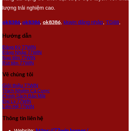
lượng trải nghiệm cao.
ok8386
,
ok8386
,
ok8386
,
kkwin đăng nhập
,
TG88
,
Hướng dẫn
Đăng Ký 77WIN
Đăng Nhập 77WIN
Nạp tiền 77WIN
Rút tiền 77WIN
Vê chúng tôi
Giới thiệu 77WIN
Trách Nhiệm Cá Cược
Chính Sách Bảo Mật
Đại Lý 77WIN
Liên Hệ 77WIN
Thông tin liên hệ
https://77win.homes/
Website: