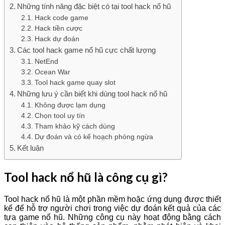
Những tính năng đặc biệt có tại tool hack nổ hũ
Hack code game
Hack tiền cược
Hack dự đoán
Các tool hack game nổ hũ cực chất lượng
NetEnd
Ocean War
Tool hack game quay slot
Những lưu ý cần biết khi dùng tool hack nổ hũ
Không được lạm dụng
Chọn tool uy tín
Tham khảo kỹ cách dùng
Dự đoán và có kế hoạch phòng ngừa
Kết luận
Tool hack nổ hũ là công cụ gì?
Tool hack nổ hũ là một phần mềm hoặc ứng dụng được thiết
kế để hỗ trợ người chơi trong việc dự đoán kết quả của các
tựa game nổ hũ. Những công cụ này hoạt động bằng cách