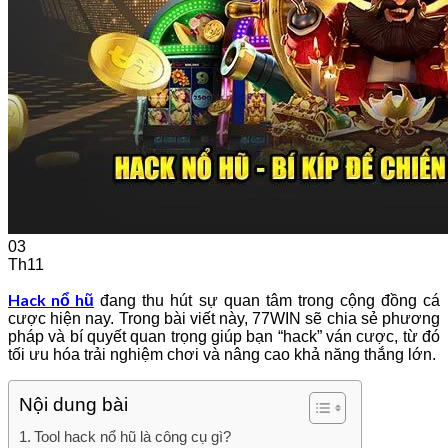
03
Th11
Hack nổ hũ
đang thu hút sự quan tâm trong cộng đồng cá
cược hiện nay. Trong bài viết này, 77WIN sẽ chia sẻ phương
pháp và bí quyết quan trọng giúp bạn “hack” ván cược, từ đó
tối ưu hóa trải nghiệm chơi và nâng cao khả năng thắng lớn.
Nội dung bài
Tool hack nổ hũ là công cụ gì?