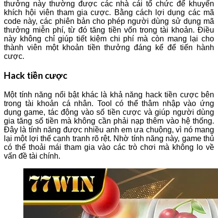
thưởng này thường được các nhà cái tổ chức để khuyến
khích hội viên tham gia cược. Bằng cách lợi dụng các mã
code này, các phiên bản cho phép người dùng sử dụng mã
thưởng miễn phí, từ đó tăng tiền vốn trong tài khoản. Điều
này không chỉ giúp tiết kiệm chi phí mà còn mang lại cho
thành viên một khoản tiền thưởng đáng kể để tiến hành
cược.
Hack tiền cược
Một tính năng nổi bật khác là khả năng hack tiền cược bên
trong tài khoản cá nhân. Tool có thể thâm nhập vào ứng
dụng game, tác động vào số tiền cược và giúp người dùng
gia tăng số tiền mà không cần phải nạp thêm vào hệ thống.
Đây là tính năng được nhiều anh em ưa chuộng, vì nó mang
lại một lợi thế cạnh tranh rõ rệt. Nhờ tính năng này, game thủ
có thể thoải mái tham gia vào các trò chơi mà không lo về
vấn đề tài chính.