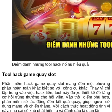
Điểm danh những tool hack nổ hũ hiệu quả
Tool hack game quay slot
Phần mềm hack game quay slot mang đến một phương
pháp hoàn toàn khác biệt so với công cụ khác. Thay vì chỉ
tập trung vào việc hack tiền, tool này được thiết kế để tăng
cơ hội trúng thưởng cho hội viên. Vào thời điểm phù hợp,
phần mềm sẽ tác động đến kết quả quay, giúp người sử
dụng mang về chiến thắng. Với cách thức hoạt động tinh vi
này, nhà cái sẽ khó phát hiện ra và đánh dấu là gian lận.