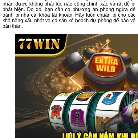
nhận được không phải lúc nào cũng chính xác và rất dễ bị
phát hiện. Do đó, bạn cần có phương án phòng ngừa để
tránh bị nhà cái khóa tài khoản. Hãy luôn chuẩn bị cho các
khả năng xấu nhất và có sẵn kế hoạch dự phòng để bảo vệ
bản thân.